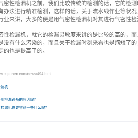
性检漏机之前，我们比较传统的检测的话，它的检测
有办法进行精准检测，这样的话，关于流水线作业等状况
行业来讲，大多的便是用气密性检漏机对其进行气密性检
检漏机，就它的检漏灵敏度来讲的是比较的高的，而且
是没有什么污染的，而且关于检漏时刻来看也是缩短了的
定的也是提高了的。
.cqkunen.com/news/494.html
检漏机
使用检漏设备的原因呢？
性检漏机需要留意一些什么呢？