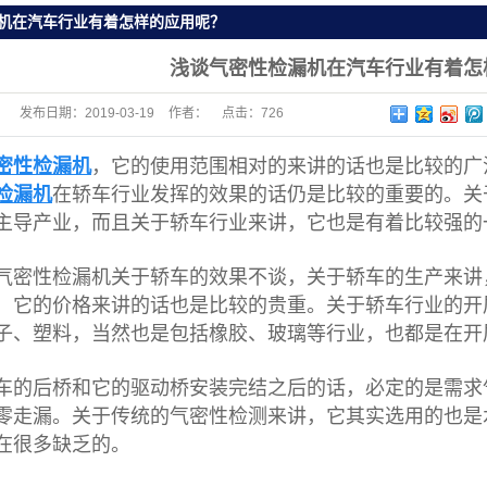
机在汽车行业有着怎样的应用呢？
浅谈气密性检漏机在汽车行业有着怎
发布日期：
2019-03-19
作者：
点击：
726
密性检漏机
，它的使用范围相对的来讲的话也是比较的广
检漏机
在轿车行业发挥的效果的话仍是比较的重要的。关
主导产业，而且关于轿车行业来讲，它也是有着比较强的
性检漏机关于轿车的效果不谈，关于轿车的生产来讲，
，它的价格来讲的话也是比较的贵重。关于轿车行业的开
子、塑料，当然也是包括橡胶、玻璃等行业，也都是在开
后桥和它的驱动桥安装完结之后的话，必定的是需求气
零走漏。关于传统的气密性检测来讲，它其实选用的也是
在很多缺乏的。