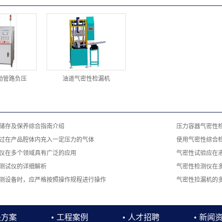
动管路负压
油道气密性检漏机
储存及保养综合指南介绍
压力容器气密性
过在产品腔体内充入一定压力的气体
使用气密性综合
仪在多个领域具有广泛的应用
气密性试验应在
测试仪的详细解析
气密性检测仪在
测设备时，应严格按照操作规程进行操作
气密性捡漏机的
决方案
工程案例
人才招聘
新闻