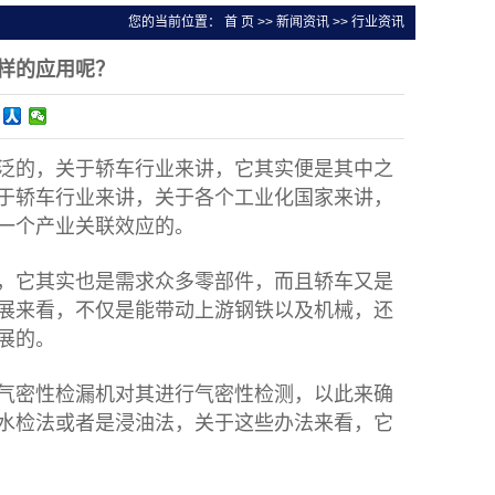
您的当前位置：
首 页
>>
新闻资讯
>>
行业资讯
样的应用呢？
泛的，关于轿车行业来讲，它其实便是其中之
于轿车行业来讲，关于各个工业化国家来讲，
一个产业关联效应的。
它其实也是需求众多零部件，而且轿车又是
展来看，不仅是能带动上游钢铁以及机械，还
展的。
密性检漏机对其进行气密性检测，以此来确
水检法或者是浸油法，关于这些办法来看，它