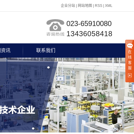
企业分站
|
网站地图
|
RSS
|
XML
023-65910080
13436058418
闻资讯
联系我们
在
线
客
服