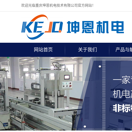
欢迎光临重庆坤恩机电技术有限公司官方网站！
网站首页
关于我们
产品与