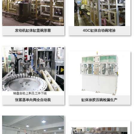
发动机缸体缸盖碗形塞
4GC缸体自动碗堵涂
张紧器单向阀全自动装
缸体涂胶压碗检漏生产